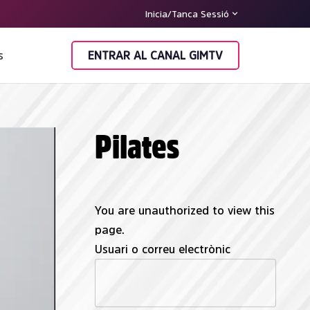
Heu perdut la contrasenya?
Inicia/Tanca Sessió
s
ENTRAR AL CANAL GIMTV
Pilates
You are unauthorized to view this
page.
Usuari o correu electrònic