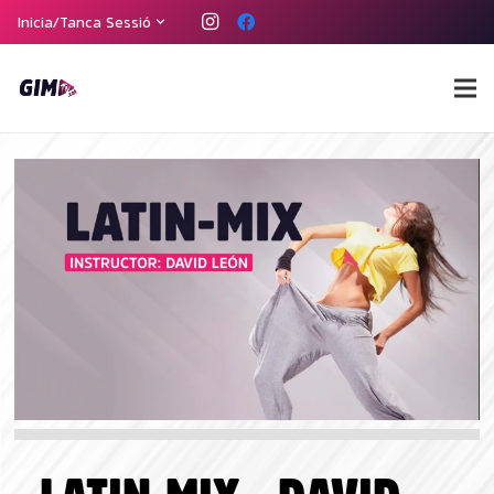
Heu perdut la contrasenya?
Inicia/Tanca Sessió