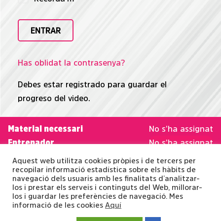
Has oblidat la contrasenya?
Debes estar registrado para guardar el
progreso del video.
Material necessari
No s'ha assignat
Entrenador
No s'ha assignat
Dificultat
No s'ha assignat
Aquest web utilitza cookies pròpies i de tercers per
Duració
recopilar informació estadística sobre els hàbits de
No s'ha assignat
navegació dels usuaris amb les finalitats d’analitzar-
Categoria
Força i mobilitat, Halloween
los i prestar els serveis i continguts del Web, millorar-
los i guardar les preferències de navegació. Mes
informació de les cookies
Aquí
Avís legal
·
Política de Cookies
·
Política de