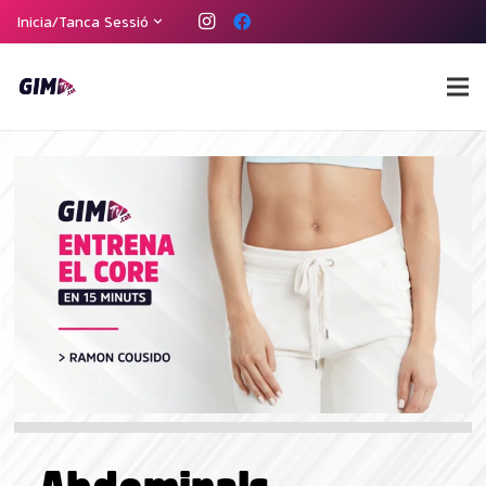
Heu perdut la contrasenya?
Inicia/Tanca Sessió