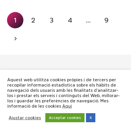
1
2
3
4
…
9
Aquest web utilitza cookies pròpies i de tercers per
recopilar informació estadística sobre els hàbits de
navegació dels usuaris amb les finalitats d’analitzar-
los i prestar els serveis i continguts del Web, millorar-
los i guardar les preferències de navegació. Mes
informació de les cookies
Aquí
Ajustar cookies
Acceptar cookies
X